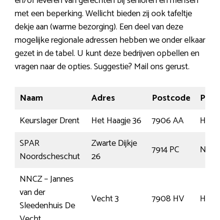
en/of leveren van gerechten bij senioren en mensen
met een beperking. Wellicht bieden zij ook tafeltje
dekje aan (warme bezorging). Een deel van deze
mogelijke regionale adressen hebben we onder elkaar
gezet in de tabel. U kunt deze bedrijven opbellen en
vragen naar de opties. Suggestie? Mail ons gerust.
Naam
Adres
Postcode
Plaa
Keurslager Drent
Het Haagje 36
7906 AA
Hoog
SPAR
Zwarte Dijkje
7914 PC
Noor
Noordscheschut
26
NNCZ – Jannes
van der
Vecht 3
7908 HV
Hoog
Sleedenhuis De
Vecht