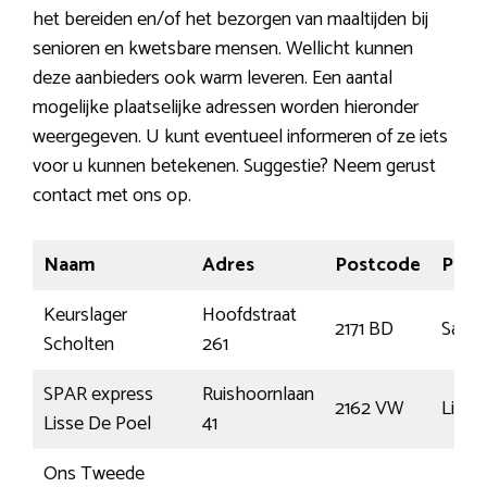
het bereiden en/of het bezorgen van maaltijden bij
senioren en kwetsbare mensen. Wellicht kunnen
deze aanbieders ook warm leveren. Een aantal
mogelijke plaatselijke adressen worden hieronder
weergegeven. U kunt eventueel informeren of ze iets
voor u kunnen betekenen. Suggestie? Neem gerust
contact met ons op.
Naam
Adres
Postcode
Plaat
Keurslager
Hoofdstraat
2171 BD
Sass
Scholten
261
SPAR express
Ruishoornlaan
2162 VW
Lisse
Lisse De Poel
41
Ons Tweede