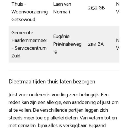
Thuis –
Laan van
Nieu
2152 GB
Woonvoorziening
Norma 1
Venn
Getsewoud
Gemeente
Eugénie
Haarlemmermeer
Nieu
Prévinaireweg
2151 BA
– Servicecentrum
Venn
19
Zuid
Dieetmaaltijden thuis laten bezorgen
Juist voor ouderen is voeding zeer belangrijk. Een
reden kan zijn een allergie, een aandoening of juist om
af te vallen. De verschillende partijen leggen zich
steeds meer toe op allerlei diëten. Van vetarm tot en
met gemalen: bijna alles is verkrijgbaar. Bijgaand