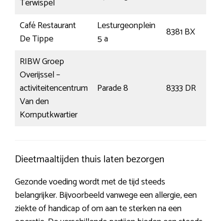
Terwispel
Café Restaurant
Lesturgeonplein
8381 BX
V
De Tippe
5 a
RIBW Groep
Overijssel –
activiteitencentrum
Parade 8
8333 DR
S
Van den
Kornputkwartier
Dieetmaaltijden thuis laten bezorgen
Gezonde voeding wordt met de tijd steeds
belangrijker. Bijvoorbeeld vanwege een allergie, een
ziekte of handicap of om aan te sterken na een