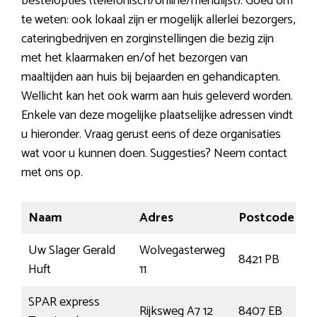
bestelopties (telefonisch/online/menulijst). Goed om
te weten: ook lokaal zijn er mogelijk allerlei bezorgers,
cateringbedrijven en zorginstellingen die bezig zijn
met het klaarmaken en/of het bezorgen van
maaltijden aan huis bij bejaarden en gehandicapten.
Wellicht kan het ook warm aan huis geleverd worden.
Enkele van deze mogelijke plaatselijke adressen vindt
u hieronder. Vraag gerust eens of deze organisaties
wat voor u kunnen doen. Suggesties? Neem contact
met ons op.
Naam
Adres
Postcode
P
Uw Slager Gerald
Wolvegasterweg
8421 PB
O
Huft
11
SPAR express
Rijksweg A7 12
8407 EB
T