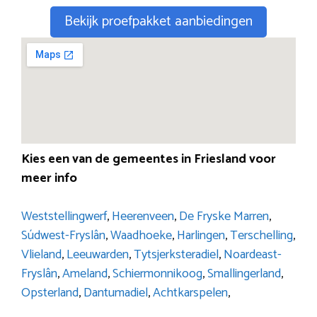
Bekijk proefpakket aanbiedingen
Kies een van de gemeentes in Friesland voor
meer info
Weststellingwerf
,
Heerenveen
,
De Fryske Marren
,
Súdwest-Fryslân
,
Waadhoeke
,
Harlingen
,
Terschelling
,
Vlieland
,
Leeuwarden
,
Tytsjerksteradiel
,
Noardeast-
Fryslân
,
Ameland
,
Schiermonnikoog
,
Smallingerland
,
Opsterland
,
Dantumadiel
,
Achtkarspelen
,